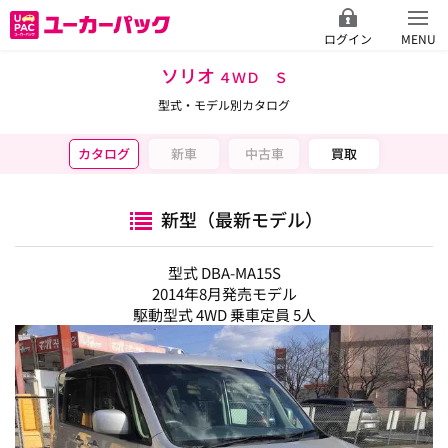
ログイン
MENU
ソリオ
４ＷＤ Ｓ
型式・モデル別カタログ
カタログ
新車
中古車
買取
新型（最新モデル）
型式 DBA-MA15S
2014年8月発売モデル
駆動型式 4WD 乗車定員 5人