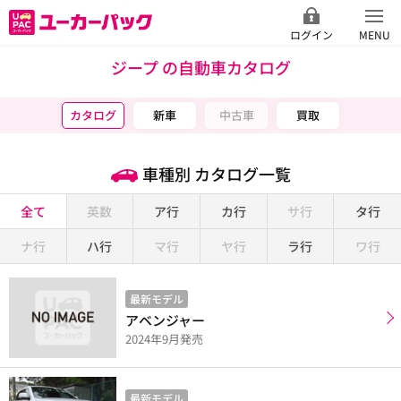
ログイン
MENU
ジープ の自動車カタログ
カタログ
新車
中古車
買取
車種別 カタログ一覧
全て
英数
ア行
カ行
サ行
タ行
ナ行
ハ行
マ行
ヤ行
ラ行
ワ行
最新モデル
アベンジャー
2024年9月発売
最新モデル