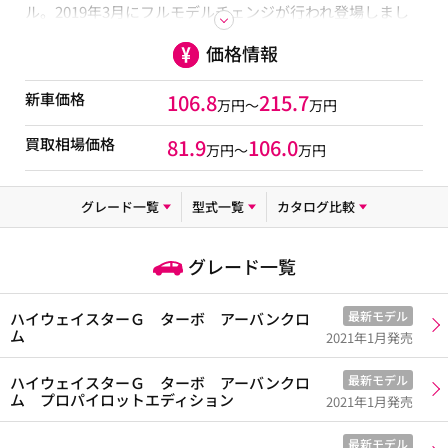
ル。2019年3月にフルモデルチェンジが行われ登場しまし
た。今回のモデルの特徴は軽自動車としては初めてプロパ
価格情報
イロットやSOSコールが搭載されました。ハイブリッドで
はスマートシンプルハイブリッドが搭載され、アイドリン
グストップ機能と併せて「2020年度燃費基準+20%」を達
新車価格
106.8
215.7
万円～
万円
成しています。グレードは初代にはあった廉価グレード
「J」が廃止され、「S」「X」やエアロモデルの「ハイウ
買取相場価格
81.9
106.0
万円〜
万円
ェイスター」にターボエンジンやプロパイロットの組み合
わせを選べ、メーカー希望小売価格は1,273,320円～
1,778,760円となっています。
グレード一覧
型式一覧
カタログ比較
グレード一覧
最新モデル
ハイウェイスターＧ ターボ アーバンクロ
ム
2021年1月発売
最新モデル
ハイウェイスターＧ ターボ アーバンクロ
ム プロパイロットエディション
2021年1月発売
最新モデル