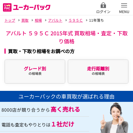
ログイン
MENU
トップ
買取
相場
アバルト
５９５Ｃ
11年落ち
アバルト ５９５Ｃ 2015年式 買取相場・査定・下取
り価格
買取・下取り相場をお調べの方
グレード別
走行距離別
の相場表
の相場表
ユーカーパックの車買取が選ばれる理由
高く売れる
8000店が競り合うから
１社だけ
電話も査定もやりとりは