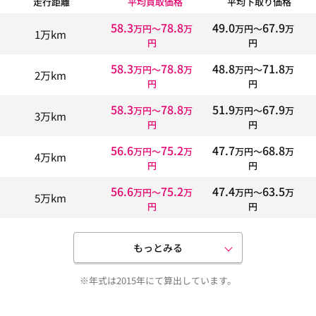
走行距離
平均買取価格
平均下取り価格
58.3
78.8
49.0
67.9
万円〜
万
万円〜
万
1万km
円
円
58.3
78.8
48.8
71.8
万円〜
万
万円〜
万
2万km
円
円
58.3
78.8
51.9
67.9
万円〜
万
万円〜
万
3万km
円
円
56.6
75.2
47.7
68.8
万円〜
万
万円〜
万
4万km
円
円
56.6
75.2
47.4
63.5
万円〜
万
万円〜
万
5万km
円
円
もっとみる
※年式は2015年にて算出しています。