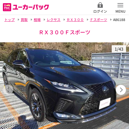
ログイン
MENU
トップ
買取
相場
レクサス
ＲＸ３００
Ｆスポーツ
A86188
ＲＸ３００Ｆスポーツ
1/43