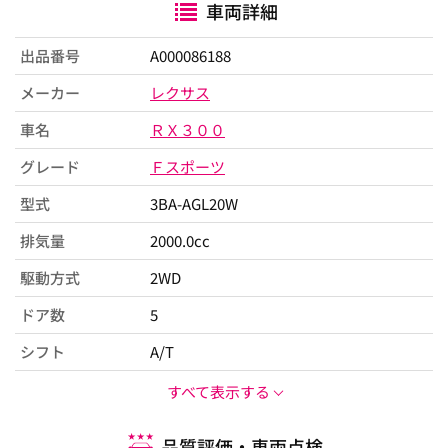
車両詳細
出品番号
A000086188
メーカー
レクサス
車名
ＲＸ３００
グレード
Ｆスポーツ
型式
3BA-AGL20W
排気量
2000.0cc
駆動方式
2WD
ドア数
5
シフト
A/T
すべて表示する
品質評価・車両点検