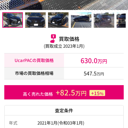
買取価格
(買取成立 2023年1月)
630.0
UcarPACの買取価格
万円
547.5
市場の買取価格相場
万円
+82.5
万円
+15
%
高く売れた価格
査定条件
年式
2021年1月(令和03年1月)