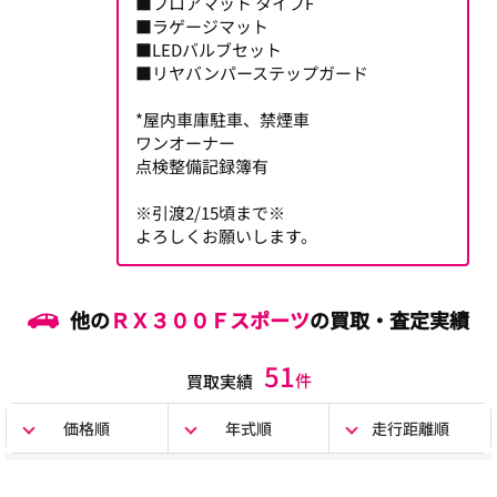
■フロアマット タイプF
■ラゲージマット
■LEDバルブセット
■リヤバンパーステップガード
*屋内車庫駐車、禁煙車
ワンオーナー
点検整備記録簿有
※引渡2/15頃まで※
よろしくお願いします。
他の
ＲＸ３００Ｆスポーツ
の買取・査定実績
51
件
買取実績
価格順
年式順
走行距離順