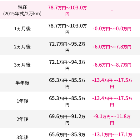
78.7
103.0
現在
万円〜
万
-
(2015年式/2万km)
円
78.7
103.0
万円〜
万
-0.0
-0.0
1ヵ月後
万円〜
万円
円
72.7
95.2
万円〜
万
-6.0
-7.8
2ヵ月後
万円〜
万円
円
72.1
94.3
万円〜
万
-6.6
-8.7
3ヵ月後
万円〜
万円
円
65.3
85.5
-13.4
-17.5
万円〜
万
万円〜
万
半年後
円
円
65.3
85.5
-13.4
-17.5
万円〜
万
万円〜
万
1年後
円
円
69.6
91.2
-9.1
-11.8
万円〜
万
万円〜
万
2年後
円
円
65.6
85.9
-13.1
-17.1
万円〜
万
万円〜
万
3年後