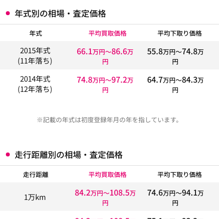
年式別の相場・査定価格
年式
平均買取価格
平均下取り価格
66.1
86.6
55.8
74.8
2015年式
万円〜
万
万円〜
万
(11年落ち)
円
円
74.8
97.2
64.7
84.3
2014年式
万円〜
万
万円〜
万
(12年落ち)
円
円
※記載の年式は初度登録年月の年を指しています。
走行距離別の相場・査定価格
走行距離
平均買取価格
平均下取り価格
84.2
108.5
74.6
94.1
万円〜
万
万円〜
万
1万km
円
円