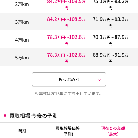
84.2
108.5
75.1
93.2
万円〜
万
万円〜
万
2万km
円
円
84.2
108.5
71.9
93.3
万円〜
万
万円〜
万
3万km
円
円
78.3
102.6
70.1
87.9
万円〜
万
万円〜
万
4万km
円
円
78.3
102.6
68.9
91.9
万円〜
万
万円〜
万
5万km
円
円
もっとみる
※年式は2015年にて算出しています。
買取相場 今後の予測
買取相場価格
現在との差額
時期
(予測)
(最大)