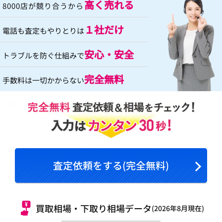
高く売れる
8000店が競り合うから
１社だけ
電話も査定もやりとりは
安心・安全
トラブルを防ぐ仕組みで
完全無料
手数料は一切かからない
査定依頼をする(完全無料)
買取相場・下取り相場データ
(2026年8月現在)