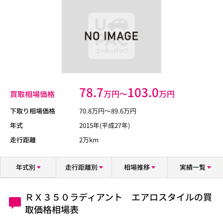
78.7
103.0
万円〜
万円
買取相場価格
下取り相場価格
70.8
万円〜
89.6
万円
年式
2015年(平成27年)
走行距離
2万km
年式別
走行距離別
相場推移
実績一覧
ＲＸ３５０ラディアント エアロスタイルの買
取価格相場表