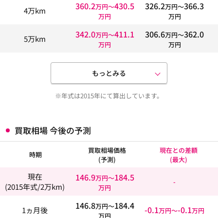
360.2
430.5
326.2
366.3
万円〜
万円〜
4万km
万円
万円
342.0
411.1
306.6
362.0
万円〜
万円〜
5万km
万円
万円
もっとみる
※年式は2015年にて算出しています。
買取相場 今後の予測
買取相場価格
現在との差額
時期
(予測)
(最大)
146.9
184.5
現在
万円〜
-
(2015年式/2万km)
万円
146.8
184.4
万円〜
-0.1
-0.1
1ヵ月後
万円〜
万円
万円