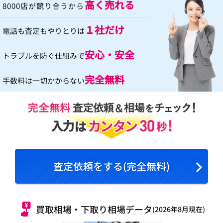
高く売れる
8000店が競り合うから
１社だけ
電話も査定もやりとりは
安心・安全
トラブルを防ぐ仕組みで
完全無料
手数料は一切かからない
査定依頼をする(完全無料)
買取相場・下取り相場データ
(2026年8月現在)