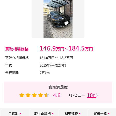
146.9
184.5
万円〜
万円
買取相場価格
下取り相場価格
131.0
万円〜
166.5
万円
年式
2015年(平成27年)
走行距離
2万km
査定満足度
4.6
10
（レビュー
）
件
年式別
走行距離別
相場推移
実績一覧