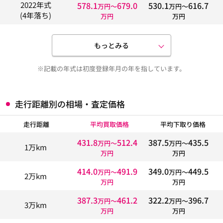
578.1
679.0
530.1
616.7
2022年式
万円〜
万円〜
(4年落ち)
万円
万円
もっとみる
※記載の年式は初度登録年月の年を指しています。
走行距離別の相場・査定価格
走行距離
平均買取価格
平均下取り価格
431.8
512.4
387.5
435.5
万円〜
万円〜
1万km
万円
万円
414.0
491.9
349.0
449.5
万円〜
万円〜
2万km
万円
万円
387.3
461.2
322.2
396.7
万円〜
万円〜
3万km
万円
万円