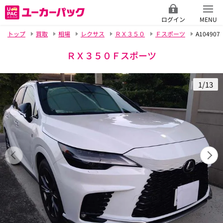
ログイン
MENU
トップ
買取
相場
レクサス
ＲＸ３５０
Ｆスポーツ
A104907
ＲＸ３５０Ｆスポーツ
1/13