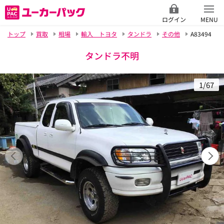
ログイン
MENU
トップ
買取
相場
輸入 トヨタ
タンドラ
その他
A83494
タンドラ不明
1/67