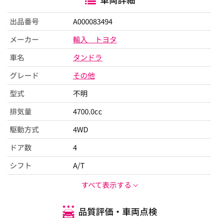
出品番号
A000083494
メーカー
輸入 トヨタ
車名
タンドラ
グレード
その他
型式
不明
排気量
4700.0cc
駆動方式
4WD
ドア数
4
シフト
A/T
すべて表示する
品質評価・車両点検