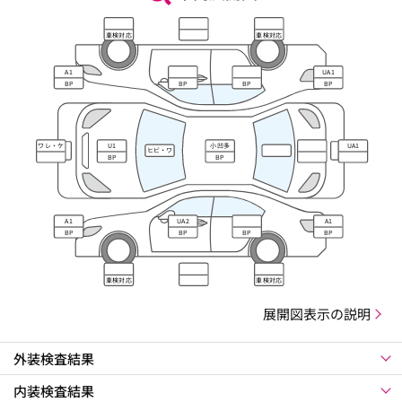
車検対応
車検対応
A1
UA1
BP
BP
BP
BP
ワレ・ケ
U1
小凹多
UA1
ヒビ・ワ
ズレ
BP
BP
レ・キズ
A1
UA2
A1
BP
BP
BP
BP
車検対応
車検対応
展開図表示の説明
外装検査結果
内装検査結果