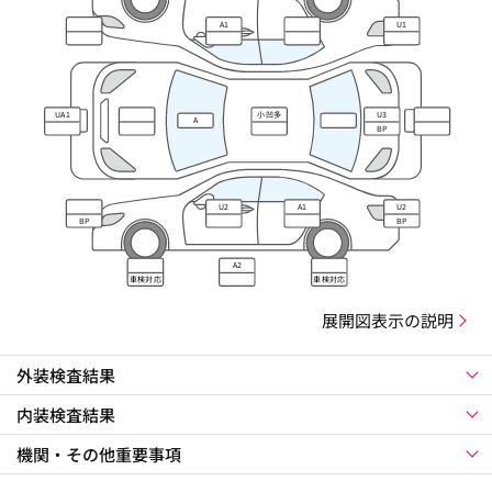
A1
U1
UA1
小凹多
U3
A
BP
U2
A1
U2
BP
BP
A2
車検対応
車検対応
展開図表示の説明
外装検査結果
内装検査結果
機関・その他重要事項