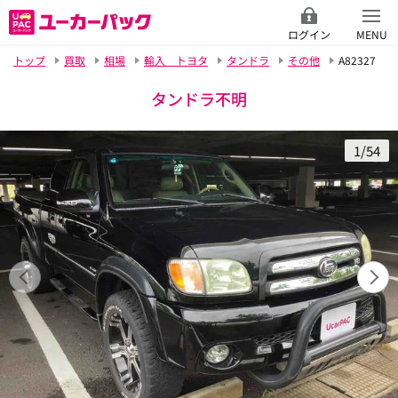
ログイン
MENU
トップ
買取
相場
輸入 トヨタ
タンドラ
その他
A82327
タンドラ不明
1/54