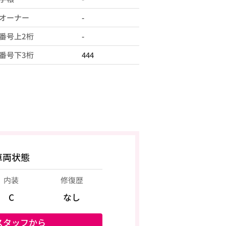
オーナー
-
番号上2桁
-
番号下3桁
444
車両状態
内装
修復歴
C
なし
スタッフから