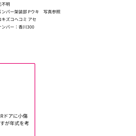
元不明
バンパー架装部 Pウキ 写真参照
コキズコヘコミ アセ
ナンバー：香川300
Rドアに小傷
ますが年式を考
。