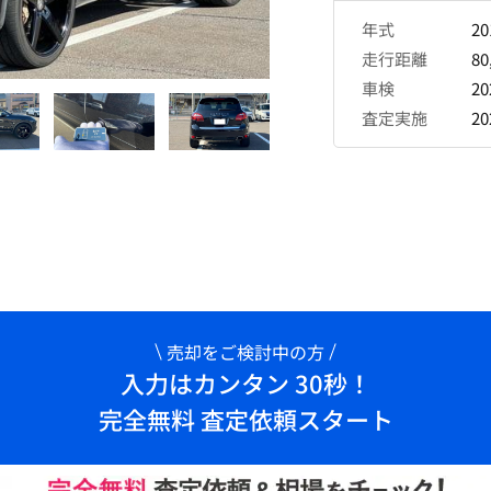
年式
2
走行距離
80
車検
2
査定実施
2
売却をご検討中の方
入力はカンタン 30秒！
完全無料 査定依頼スタート