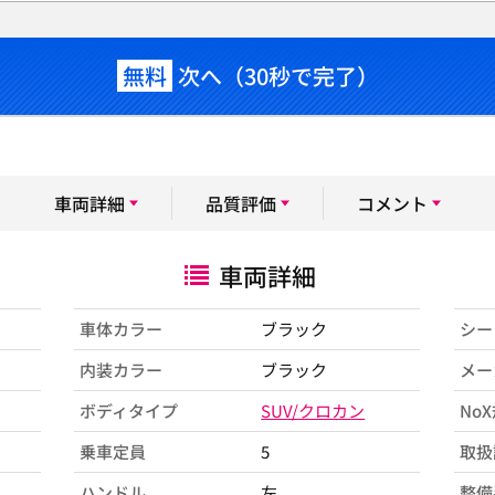
無料
次へ（30秒で完了）
車両詳細
品質評価
コメント
車両詳細
車体カラー
ブラック
シー
内装カラー
ブラック
メー
ボディタイプ
SUV/クロカン
No
乗車定員
5
取扱
ハンドル
左
整備