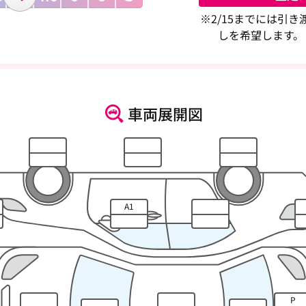
※2/15までには引
しを希望します。
車両展開図
A1
P