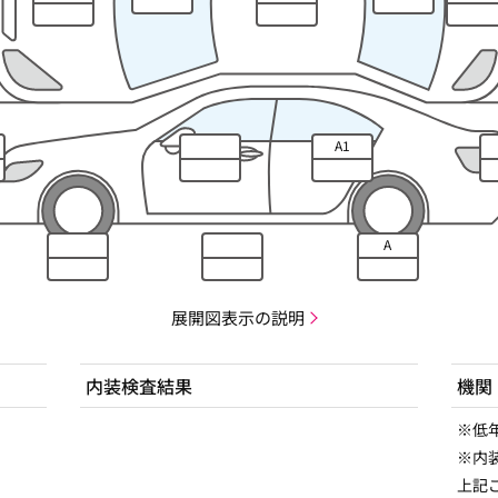
A1
A
展開図表示の説明
内装検査結果
機関
※低
※内
上記