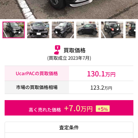
買取価格
(買取成立 2023年7月)
130.1
UcarPACの買取価格
万円
123.2
市場の買取価格相場
万円
+7.0
万円
+5
%
高く売れた価格
査定条件