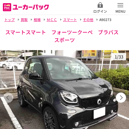
ログイン
MENU
トップ
買取
相場
ＭＣＣ
スマート
その他
A90273
スマートスマート フォーツークーペ ブラバス
スポーツ
1/33