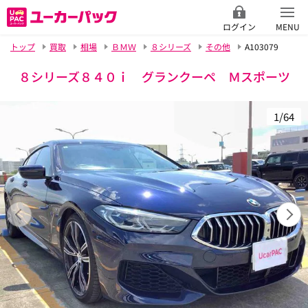
ログイン
MENU
トップ
買取
相場
ＢＭＷ
８シリーズ
その他
A103079
８シリーズ８４０ｉ グランクーペ Ｍスポーツ
1/64