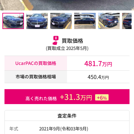
買取価格
(買取成立 2025年5月)
481.7
UcarPACの買取価格
万円
450.4
市場の買取価格相場
万円
+31.3
万円
+6
%
高く売れた価格
査定条件
年式
2021年9月(令和03年9月)