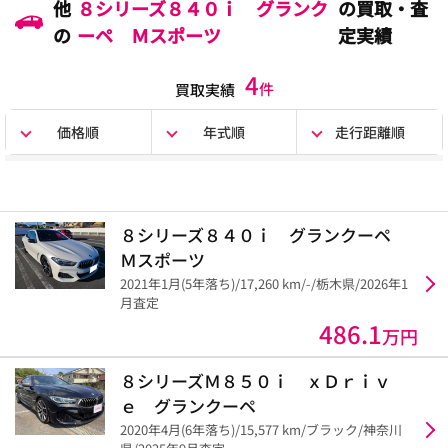
他
８シリーズ８４０ｉ グランク
の買取・査
の
ーペ Ｍスポーツ
定実績
4
件
買取実績
価格順
年式順
走行距離順
８シリーズ８４０ｉ グランクーペ
Ｍスポーツ
2021年1月(5年落ち)/17,260 km/-/栃木県/2026年1
月査定
486.1
万円
８シリーズＭ８５０ｉ ｘＤｒｉｖ
ｅ グランクーペ
2020年4月(6年落ち)/15,577 km/ブラック/神奈川