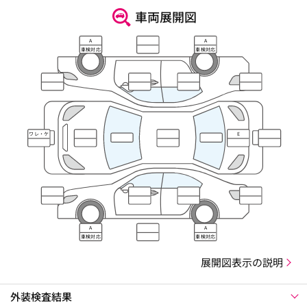
車両展開図
A
A
車検対応
車検対応
ワレ・ケ
E
ズレ
A
A
車検対応
車検対応
展開図表示の説明
外装検査結果