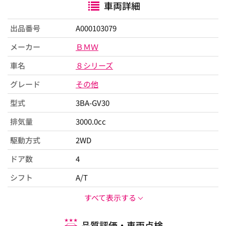
車両詳細
出品番号
A000103079
メーカー
ＢＭＷ
車名
８シリーズ
グレード
その他
型式
3BA-GV30
排気量
3000.0cc
駆動方式
2WD
ドア数
4
シフト
A/T
すべて表示する
品質評価・車両点検