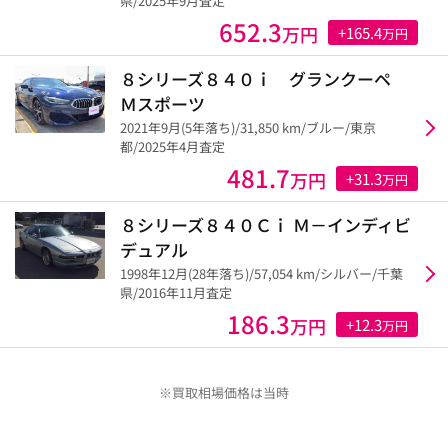
県/2025年9月査定
652.3
万円
+165.4
万円
８シリーズ８４０ｉ グランクーペ
Ｍスポーツ
2021年9月(5年落ち)/31,850 km/ブルー/東京
都/2025年4月査定
481.7
万円
+31.3
万円
８シリーズ８４０Ｃｉ Ｍ－インディビ
デュアル
1998年12月(28年落ち)/57,054 km/シルバー/千葉
県/2016年11月査定
186.3
万円
+12.3
万円
※買取相場価格は当時