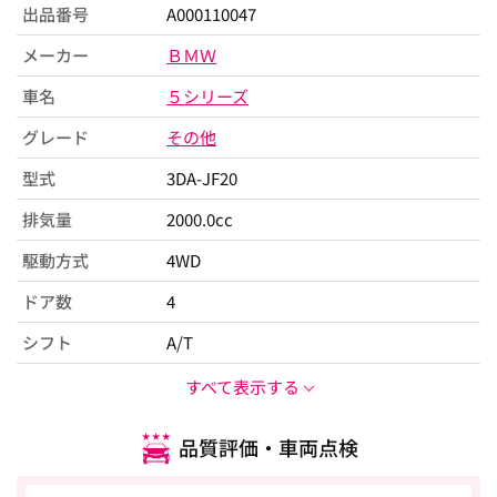
出品番号
A000110047
メーカー
ＢＭＷ
車名
５シリーズ
グレード
その他
型式
3DA-JF20
排気量
2000.0cc
駆動方式
4WD
ドア数
4
シフト
A/T
すべて表示する
品質評価・車両点検