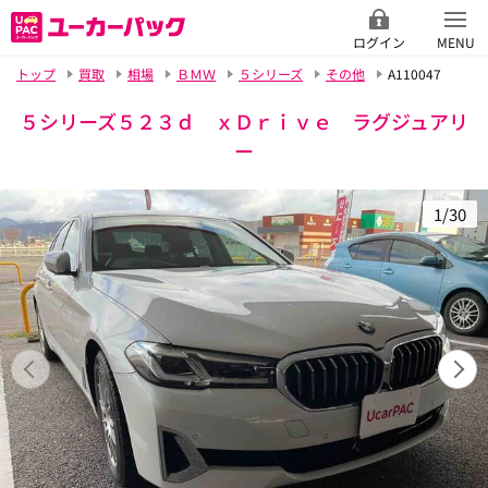
ログイン
MENU
トップ
買取
相場
ＢＭＷ
５シリーズ
その他
A110047
５シリーズ５２３ｄ ｘＤｒｉｖｅ ラグジュアリ
ー
1/30