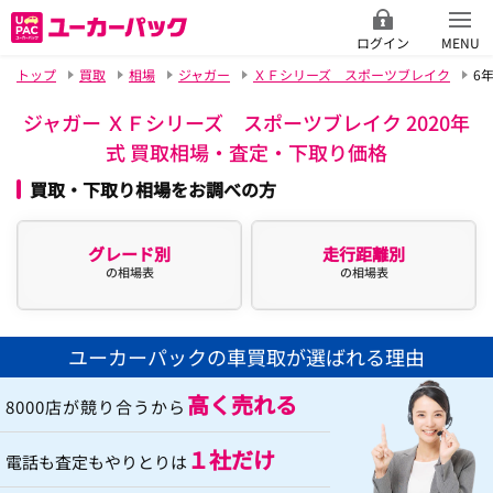
ログイン
MENU
トップ
買取
相場
ジャガー
ＸＦシリーズ スポーツブレイク
6
ジャガー ＸＦシリーズ スポーツブレイク 2020年
式 買取相場・査定・下取り価格
買取・下取り相場をお調べの方
グレード別
走行距離別
の相場表
の相場表
ユーカーパックの車買取が選ばれる理由
高く売れる
8000店が競り合うから
１社だけ
電話も査定もやりとりは