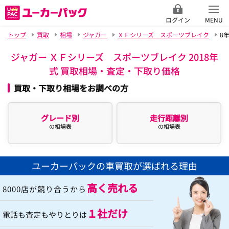
ログイン
MENU
トップ
買取
相場
ジャガー
ＸＦシリーズ スポーツブレイク
8
ジャガー ＸＦシリーズ スポーツブレイク 2018年
式 買取相場・査定・下取り価格
買取・下取り相場をお調べの方
グレード別
走行距離別
の相場表
の相場表
ユーカーパックの車買取が選ばれる理由
高く売れる
8000店が競り合うから
１社だけ
電話も査定もやりとりは