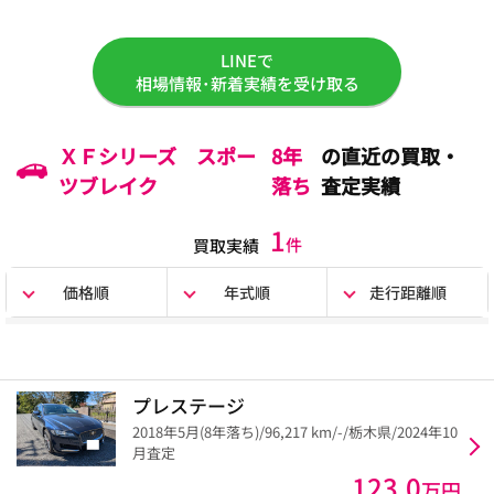
LINEで
相場情報･新着実績を受け取る
ＸＦシリーズ スポー
8年
の直近の買取・
ツブレイク
落ち
査定実績
1
件
買取実績
価格順
年式順
走行距離順
プレステージ
2018年5月(8年落ち)/96,217 km/-/栃木県/2024年10
月査定
123.0
万円