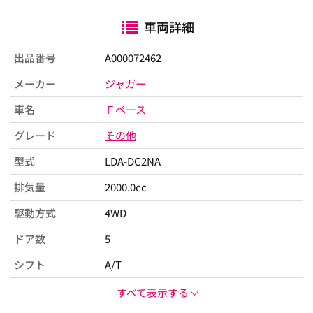
車両詳細
出品番号
A000072462
メーカー
ジャガー
車名
Ｆペース
グレード
その他
型式
LDA-DC2NA
排気量
2000.0cc
駆動方式
4WD
ドア数
5
シフト
A/T
すべて表示する