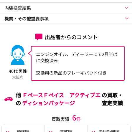
内装検査結果
機関・その他重要事項
出品者からのコメント
エンジンオイル、ディーラーにて2月半ば
に交換済み
40代 男性
交換用の新品のブレーキパッド付き
大阪府
他
ＦペースＦペイス アクティブエ
の買取・
の
ディションパッケージ
査定実績
6
件
買取実績
価格順
年式順
走行距離順