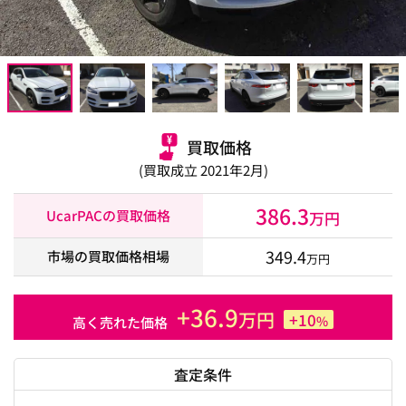
買取価格
(買取成立 2021年2月)
386.3
UcarPACの買取価格
万円
349.4
市場の買取価格相場
万円
+36.9
万円
+10
%
高く売れた価格
査定条件