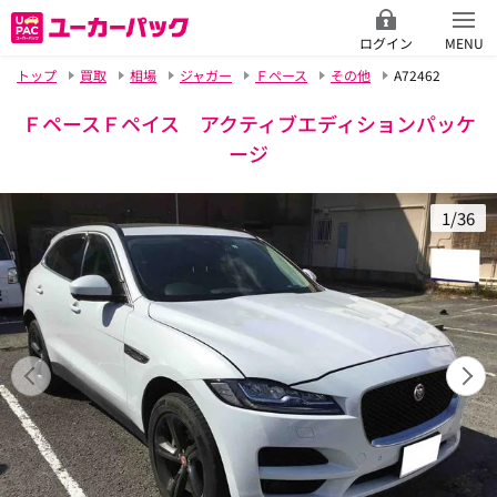
ログイン
MENU
トップ
買取
相場
ジャガー
Ｆペース
その他
A72462
ＦペースＦペイス アクティブエディションパッケ
ージ
1/36