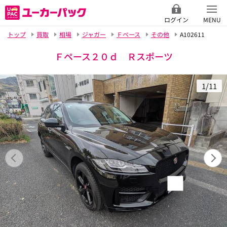
ログイン
MENU
トップ
買取
相場
ジャガー
Ｆペース
その他
A102611
Ｆペース２０ｄ Ｒスポーツ
1/11