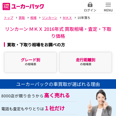
ログイン
MENU
トップ
買取
相場
リンカーン
ＭＫＸ
10年落ち
リンカーン ＭＫＸ 2016年式 買取相場・査定・下取
り価格
買取・下取り相場をお調べの方
グレード別
走行距離別
の相場表
の相場表
ユーカーパックの車買取が選ばれる理由
高く売れる
8000店が競り合うから
１社だけ
電話も査定もやりとりは