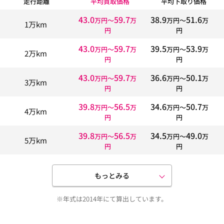
走行距離
平均買取価格
平均下取り価格
43.0
59.7
38.9
51.6
万円〜
万
万円〜
万
1万km
円
円
43.0
59.7
39.5
53.9
万円〜
万
万円〜
万
2万km
円
円
43.0
59.7
36.6
50.1
万円〜
万
万円〜
万
3万km
円
円
39.8
56.5
34.6
50.7
万円〜
万
万円〜
万
4万km
円
円
39.8
56.5
34.5
49.0
万円〜
万
万円〜
万
5万km
円
円
もっとみる
※年式は2014年にて算出しています。