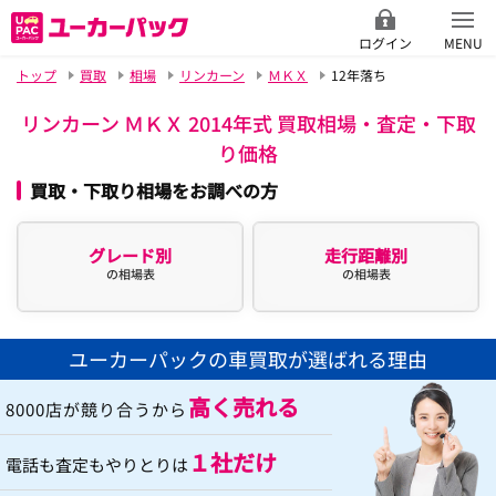
ログイン
MENU
トップ
買取
相場
リンカーン
ＭＫＸ
12年落ち
リンカーン ＭＫＸ 2014年式 買取相場・査定・下取
り価格
買取・下取り相場をお調べの方
グレード別
走行距離別
の相場表
の相場表
ユーカーパックの車買取が選ばれる理由
高く売れる
8000店が競り合うから
１社だけ
電話も査定もやりとりは