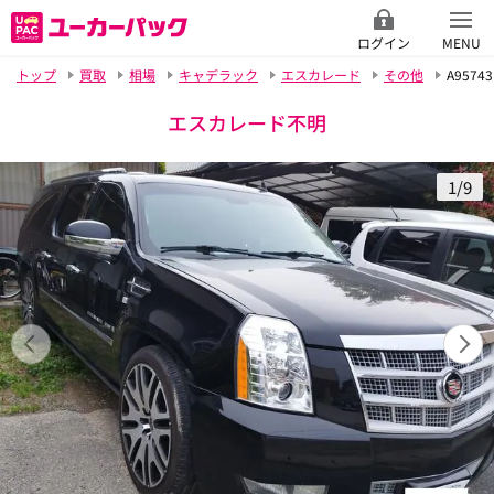
ログイン
MENU
トップ
買取
相場
キャデラック
エスカレード
その他
A95743
エスカレード不明
1/9