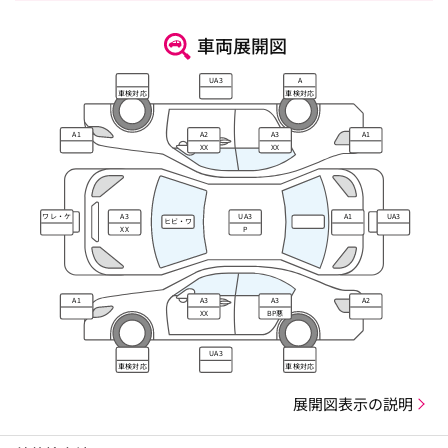
車両展開図
UA3
A
車検対応
車検対応
A1
A2
A3
A1
XX
XX
ワレ・ケ
A3
UA3
A1
UA3
ヒビ・ワ
ズレ
XX
P
レ・キズ
A1
A3
A3
A2
XX
BP悪
UA3
車検対応
車検対応
展開図表示の説明