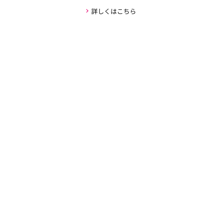
詳しくはこちら
安心・安全な取引の仕組み
お客様の個人情報がお車の購入者以外には公開され
ない新しい仕組みを採用しており、取引のやりとり
全てをユーカーパックが仲介し、お客様が実際にや
り取りするのはユーカーパックのみです。
詳しくはこちら