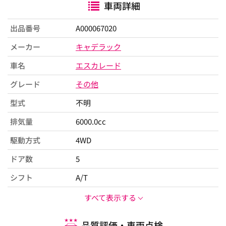
車両詳細
出品番号
A000067020
メーカー
キャデラック
車名
エスカレード
グレード
その他
型式
不明
排気量
6000.0cc
駆動方式
4WD
ドア数
5
シフト
A/T
すべて表示する
品質評価・車両点検