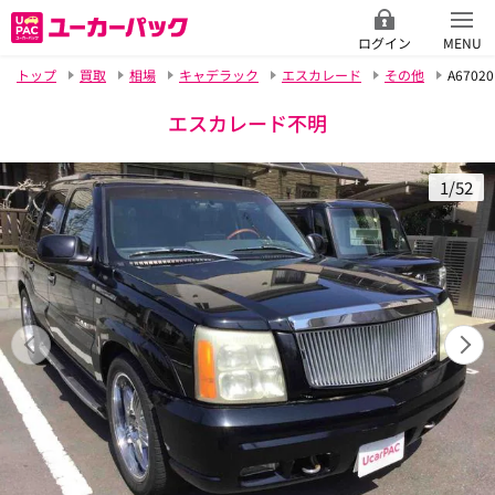
ログイン
MENU
トップ
買取
相場
キャデラック
エスカレード
その他
A67020
エスカレード不明
1/52