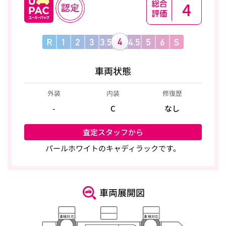
4
車両状態
外装
内装
修復歴
-
C
なし
査定スタッフから
パールホワイトのキャディラックです。
車両展開図
車検対応
車検対応