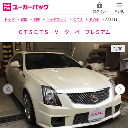
ログイン
MENU
トップ
買取
相場
キャデラック
ＣＴＳ
その他
A48411
ＣＴＳＣＴＳーＶ クーぺ プレミアム
1/30