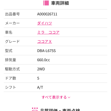
車両詳細
出品番号
A000026711
メーカー
ダイハツ
車名
ミラ ココア
グレード
ココアＸ
型式
DBA-L675S
排気量
660.0cc
駆動方式
2WD
ドア数
5
シフト
A/T
すべて表示する
品質評価・車両点検