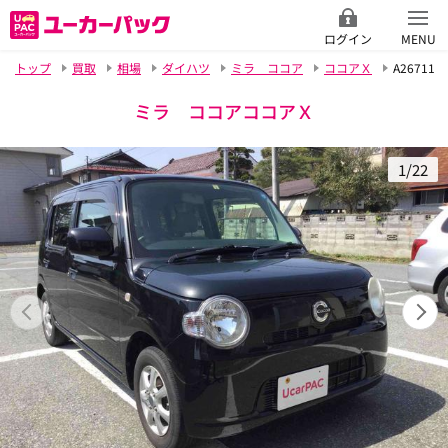
ログイン
MENU
トップ
買取
相場
ダイハツ
ミラ ココア
ココアＸ
A26711
ミラ ココアココアＸ
1/22