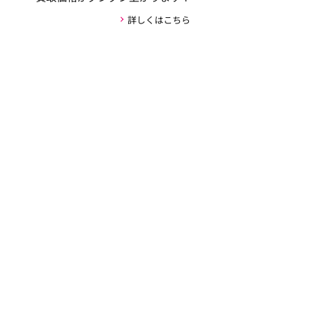
詳しくはこちら
安心・安全な取引の仕組み
お客様の個人情報がお車の購入者以外には公開され
ない新しい仕組みを採用しており、取引のやりとり
全てをユーカーパックが仲介し、お客様が実際にや
り取りするのはユーカーパックのみです。
詳しくはこちら