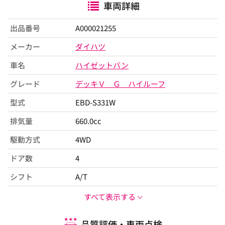
車両詳細
出品番号
A000021255
メーカー
ダイハツ
車名
ハイゼットバン
グレード
デッキＶ Ｇ ハイルーフ
型式
EBD-S331W
排気量
660.0cc
駆動方式
4WD
ドア数
4
シフト
A/T
すべて表示する
品質評価・車両点検