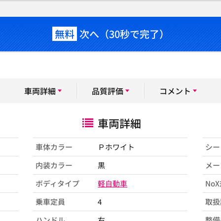
無料
次へ（30秒で完了）
車両詳細
品質評価
コメント
車両詳細
車体カラー
Ｐホワイト
シー
内装カラー
黒
メー
ボディタイプ
軽自動車
No
乗車定員
4
取扱
ハンドル
右
整備