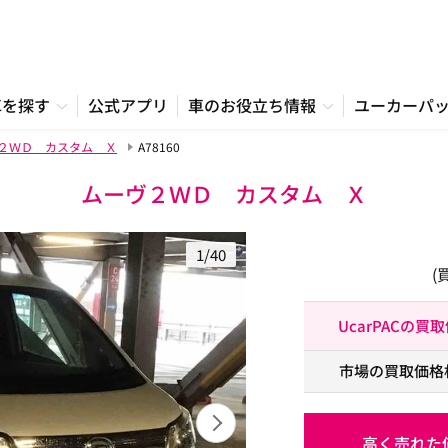
車を探す
公式アプリ
車のお役立ち情報
ユーカーパ
２ＷＤ カスタム Ｘ
A78160
ムーヴ２ＷＤ カスタム Ｘ
1/40
(
UcarPACの買
市場の買取価格
高く売れた