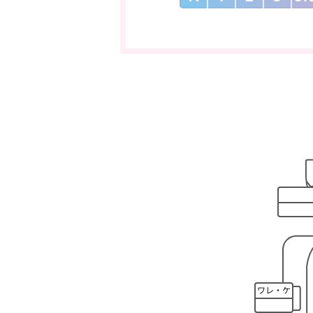
ワレ・ケ
ズレ