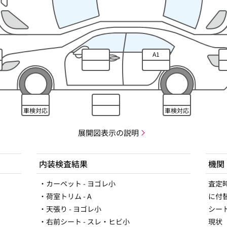
A1
車検対応
車検対応
展開図表示の説明
内装検査結果
機関
・カーペット - ヨゴレ小
査定
・荷室トリム - A
に付
・天張り - ヨゴレ小
シー
・右前シート - スレ・ヒビ小
現状