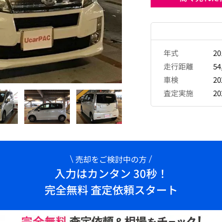
年式
2
走行距離
54
車検
2
査定実施
2
売却をご検討中の方
入力はカンタン 30秒！
完全無料 査定依頼スタート