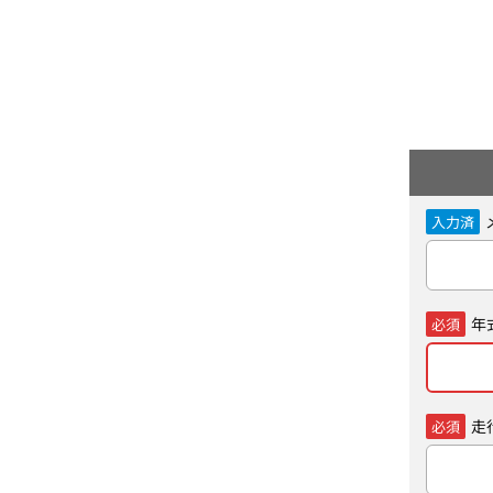
入力済
年
必須
走
必須