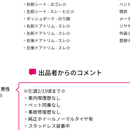
・右前シート - ヨゴレ小
ハン
・左前シート - スレ・ヒビ小
現状
・ダッシュボード - のり跡
メー
・右前ドアトリム - スレ小
リヤ
・左前ドアトリム - スレ小
外装
・右後ドアトリム - スレ小
登録
・左後ドアトリム - スレ小
出品者からのコメント
 男性
※引渡2/15頃まで※
県
・車内喫煙歴なし
・ペット同乗なし
・事故修復歴なし
・純正ホイールノーマルタイヤ有
・スタッドレス装着中