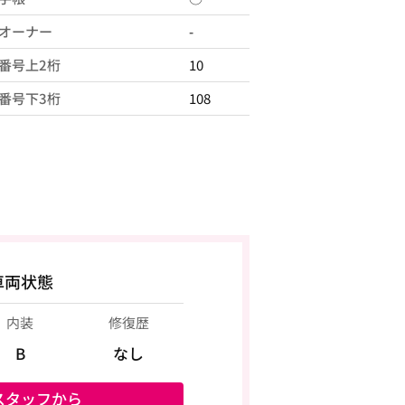
オーナー
-
番号上2桁
10
番号下3桁
108
車両状態
内装
修復歴
B
なし
スタッフから