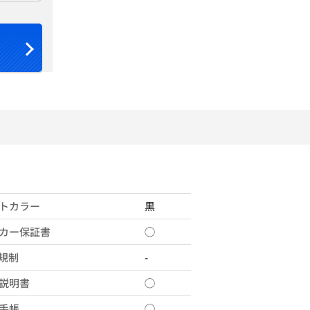
トカラー
黒
カー保証書
◯
X規制
-
説明書
◯
手帳
◯