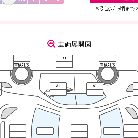
※引渡2/15頃ま
車両展開図
A1
車検対応
車検対応
A1
A1