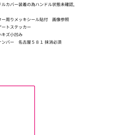
ドルカバー装着の為ハンドル状態未確認,
ター周りメッキシール貼付 画像参照
ゲートステッカー
小キズ小凹み
ナンバー 名古屋５８１ 抹消必須