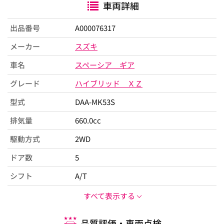
車両詳細
出品番号
A000076317
メーカー
スズキ
車名
スペーシア ギア
グレード
ハイブリッド ＸＺ
型式
DAA-MK53S
排気量
660.0cc
駆動方式
2WD
ドア数
5
シフト
A/T
すべて表示する
品質評価・車両点検