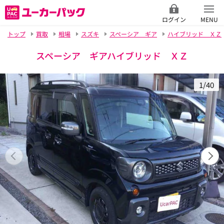
ログイン
MENU
トップ
買取
相場
スズキ
スペーシア ギア
ハイブリッド ＸＺ
スペーシア ギアハイブリッド ＸＺ
1/40