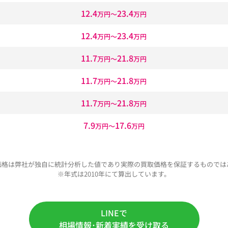
12.4
23.4
万円〜
万円
12.4
23.4
万円〜
万円
11.7
21.8
万円〜
万円
11.7
21.8
万円〜
万円
11.7
21.8
万円〜
万円
7.9
17.6
万円〜
万円
価格は弊社が独自に統計分析した値であり実際の買取価格を保証するものでは
※年式は2010年にて算出しています。
LINEで
相場情報･新着実績を受け取る