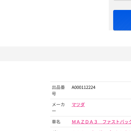
出品番
A000112224
号
メーカ
マツダ
ー
車名
ＭＡＺＤＡ３ ファストバッ