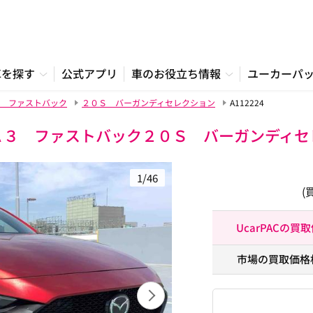
車を探す
公式アプリ
車のお役立ち情報
ユーカーパ
 ファストバック
２０Ｓ バーガンディセレクション
A112224
Ａ３ ファストバック２０Ｓ バーガンディセ
1/46
(
UcarPACの買
市場の買取価格