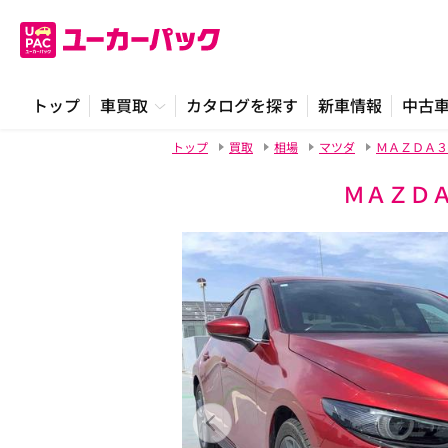
トップ
車買取
カタログを探す
新車情報
中古
トップ
買取
相場
マツダ
ＭＡＺＤＡ３
ＭＡＺＤ