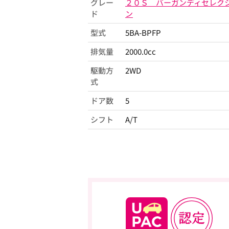
グレー
２０Ｓ バーガンディセレク
ド
ン
型式
5BA-BPFP
排気量
2000.0cc
駆動方
2WD
式
ドア数
5
シフト
A/T