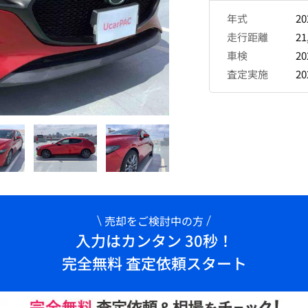
年式
2
走行距離
21
車検
2
査定実施
2
売却をご検討中の方
入力はカンタン 30秒！
完全無料 査定依頼スタート