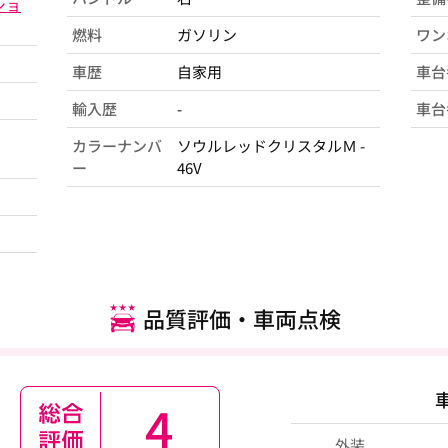
ショ
燃料
ガソリン
ワン
車歴
自家用
車台
輸入歴
-
車台
カラーナンバ
ソウルレッドクリスタルＭ -
ー
46V
品質評価・車両点検
4
外装