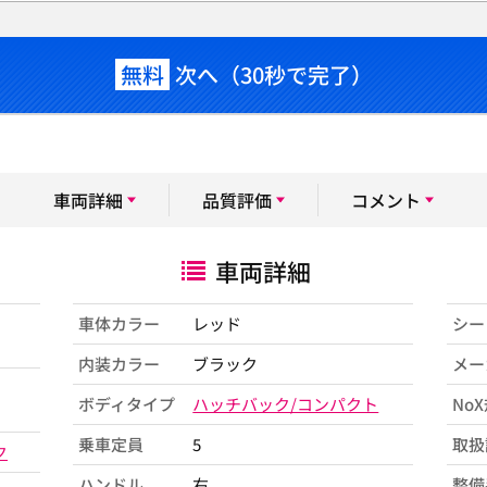
無料
次へ（30秒で完了）
車両詳細
品質評価
コメント
車両詳細
車体カラー
レッド
シー
内装カラー
ブラック
メー
ボディタイプ
ハッチバック/コンパクト
No
乗車定員
5
取扱
ク
ハンドル
右
整備