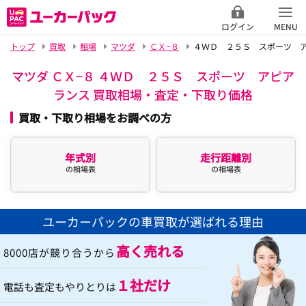
ログイン
MENU
トップ
買取
相場
マツダ
ＣＸ−８
４ＷＤ ２５Ｓ スポーツ 
マツダ ＣＸ−８ ４ＷＤ ２５Ｓ スポーツ アピア
ランス 買取相場・査定・下取り価格
買取・下取り相場をお調べの方
年式別
走行距離別
の相場表
の相場表
ユーカーパックの車買取が選ばれる理由
高く売れる
8000店が競り合うから
１社だけ
電話も査定もやりとりは