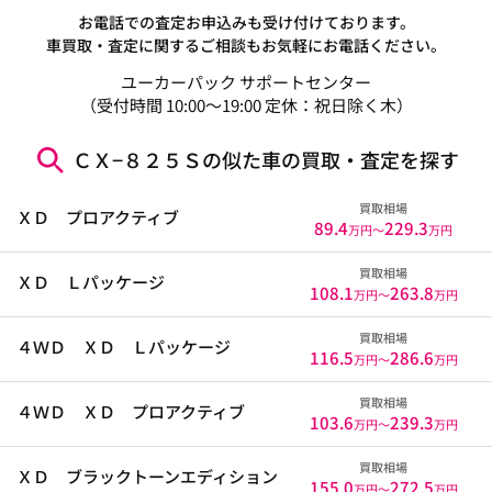
お電話での査定お申込みも受け付けております。
車買取・査定に関するご相談もお気軽にお電話ください。
ユーカーパック サポートセンター
（受付時間 10:00～19:00 定休：祝日除く木）
ＣＸ−８２５Ｓの似た車の買取・査定を探す
買取相場
ＸＤ プロアクティブ
89.4
229.3
万円〜
万円
買取相場
ＸＤ Ｌパッケージ
108.1
263.8
万円〜
万円
買取相場
４ＷＤ ＸＤ Ｌパッケージ
116.5
286.6
万円〜
万円
買取相場
４ＷＤ ＸＤ プロアクティブ
103.6
239.3
万円〜
万円
買取相場
ＸＤ ブラックトーンエディション
155.0
272.5
万円〜
万円