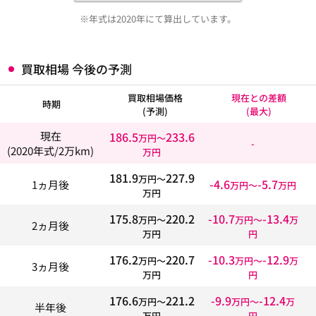
※年式は2020年にて算出しています。
買取相場 今後の予測
買取相場価格
現在との差額
時期
(予測)
(最大)
186.5
233.6
現在
万円〜
-
(2020年式/2万km)
万円
181.9
227.9
万円〜
-4.6
-5.7
1ヵ月後
万円〜
万円
万円
175.8
220.2
-10.7
-13.4
万円〜
万円〜
万
2ヵ月後
万円
円
176.2
220.7
-10.3
-12.9
万円〜
万円〜
万
3ヵ月後
万円
円
176.6
221.2
-9.9
-12.4
万円〜
万円〜
万
半年後
万円
円