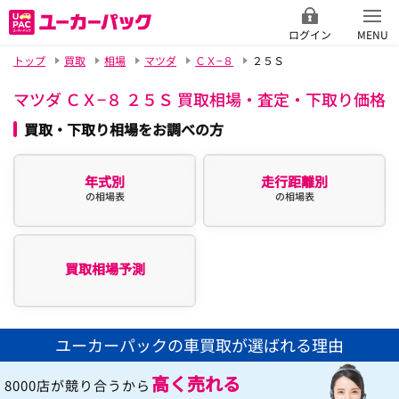
ログイン
MENU
トップ
買取
相場
マツダ
ＣＸ−８
２５Ｓ
マツダ ＣＸ−８ ２５Ｓ 買取相場・査定・下取り価格
買取・下取り相場をお調べの方
年式別
走行距離別
の相場表
の相場表
買取相場予測
ユーカーパックの車買取が選ばれる理由
高く売れる
8000店が競り合うから