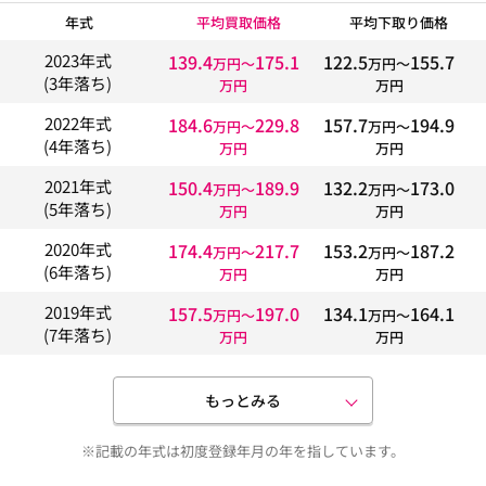
年式
平均買取価格
平均下取り価格
139.4
175.1
122.5
155.7
2023年式
万円〜
万円〜
(3年落ち)
万円
万円
184.6
229.8
157.7
194.9
2022年式
万円〜
万円〜
(4年落ち)
万円
万円
150.4
189.9
132.2
173.0
2021年式
万円〜
万円〜
(5年落ち)
万円
万円
174.4
217.7
153.2
187.2
2020年式
万円〜
万円〜
(6年落ち)
万円
万円
157.5
197.0
134.1
164.1
2019年式
万円〜
万円〜
(7年落ち)
万円
万円
もっとみる
※記載の年式は初度登録年月の年を指しています。