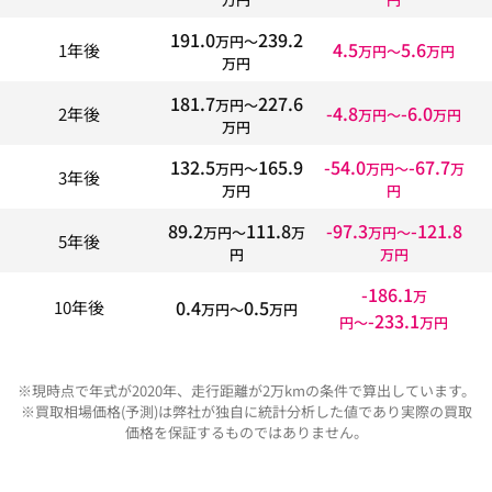
191.0
239.2
万円〜
4.5
5.6
1年後
万円〜
万円
万円
181.7
227.6
万円〜
-4.8
-6.0
2年後
万円〜
万円
万円
132.5
165.9
-54.0
-67.7
万円〜
万円〜
万
3年後
万円
円
89.2
111.8
-97.3
-121.8
万円〜
万
万円〜
5年後
円
万円
-186.1
万
0.4
0.5
10年後
万円〜
万円
-233.1
円〜
万円
※現時点で年式が2020年、走行距離が2万kmの条件で算出しています。
※買取相場価格(予測)は弊社が独自に統計分析した値であり実際の買取
価格を保証するものではありません。