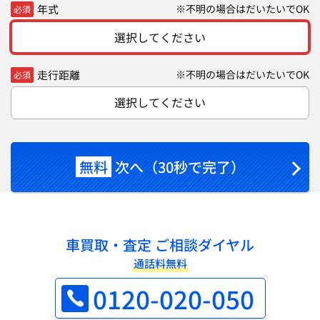
年式
※不明の場合はだいたいでOK
必須
選択してください
走行距離
※不明の場合はだいたいでOK
必須
選択してください
無料
次へ（30秒で完了）
車買取・査定 ご相談ダイヤル
通話料無料
0120-020-050