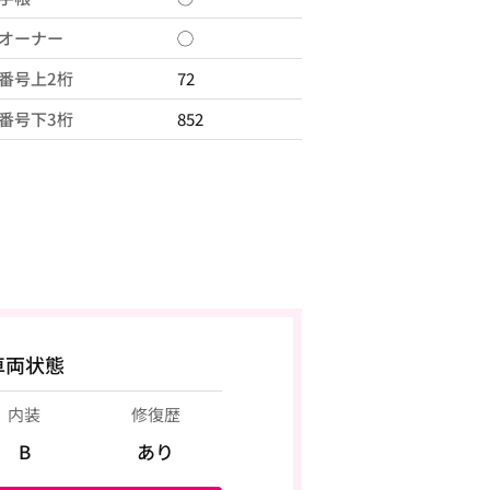
オーナー
◯
番号上2桁
72
番号下3桁
852
車両状態
内装
修復歴
B
あり