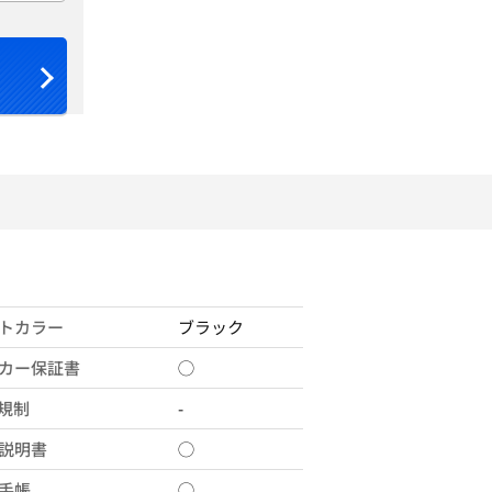
トカラー
ブラック
カー保証書
◯
X規制
-
説明書
◯
手帳
◯