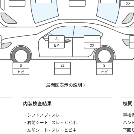
XX
A
BP
XX
S
S2
S
ヒビ
ヒビ
展開図表示の説明
内装検査結果
機関
・シフトノブ - スレ
車検満
・右前シート - スレ・ヒビ小
ハン
・左前シート - スレ・ヒビ中
下回