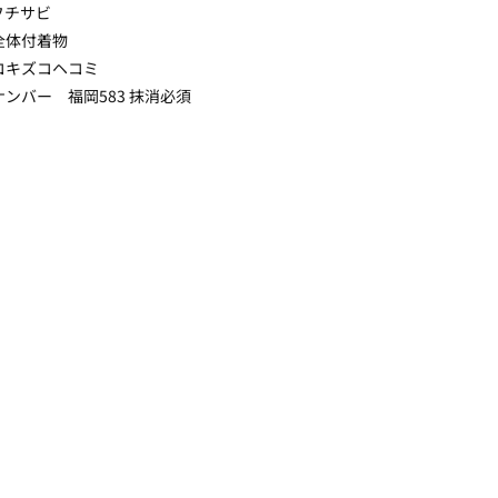
フチサビ
全体付着物
コキズコヘコミ
ンバー 福岡583 抹消必須