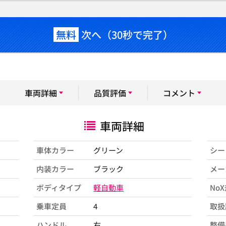
無料
次へ（30秒で完了）
車両詳細
品質評価
コメント
車両詳細
車体カラー
グリーン
シー
内装カラー
ブラック
メー
ボディタイプ
軽自動車
No
乗車定員
4
取扱
ハンドル
右
整備