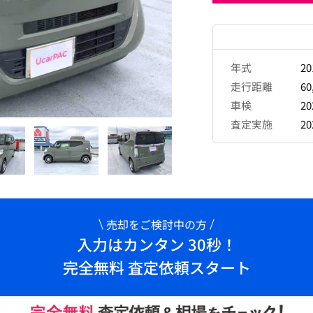
年式
2
走行距離
60
車検
2
査定実施
2
売却をご検討中の方
入力はカンタン 30秒！
完全無料 査定依頼スタート