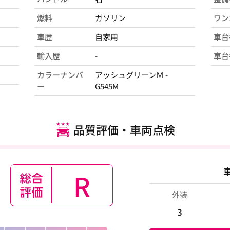
燃料
ガソリン
ワン
車歴
自家用
車台
輸入歴
-
車台
カラーナンバ
アッシュグリーンＭ -
ー
G545M
品質評価・車両点検
R
外装
3