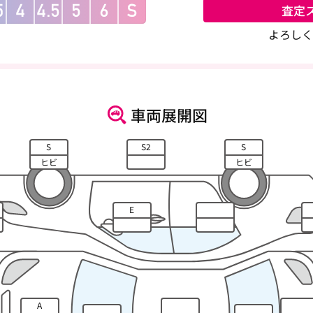
査定
よろしく
車両展開図
S
S2
S
ヒビ
ヒビ
E
A