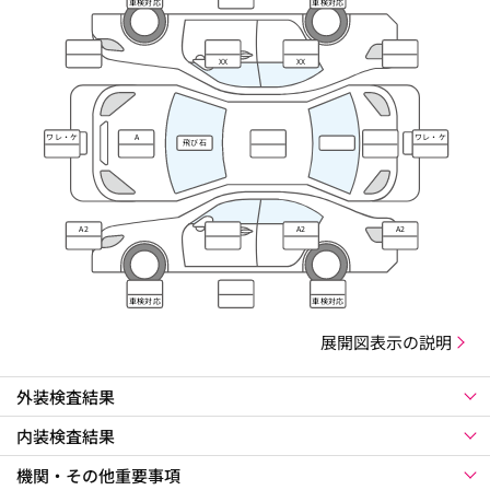
車検対応
車検対応
XX
XX
ワレ・ケ
A
ワレ・ケ
飛び石
ズレ
ズレ
A2
A2
A2
車検対応
車検対応
展開図表示の説明
外装検査結果
内装検査結果
機関・その他重要事項