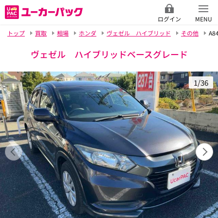
ログイン
MENU
トップ
買取
相場
ホンダ
ヴェゼル ハイブリッド
その他
A8
ヴェゼル ハイブリッドベースグレード
1/36