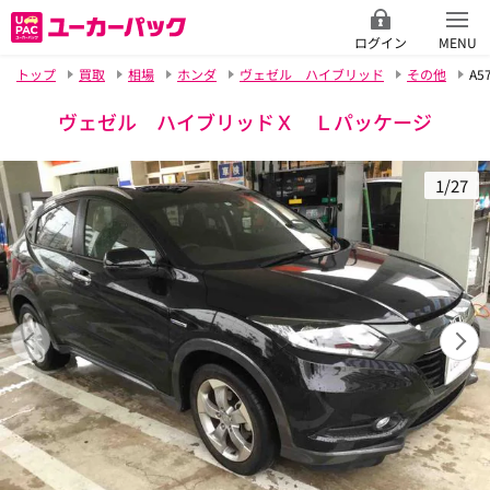
ログイン
MENU
トップ
買取
相場
ホンダ
ヴェゼル ハイブリッド
その他
A5
ヴェゼル ハイブリッドＸ Ｌパッケージ
1/27