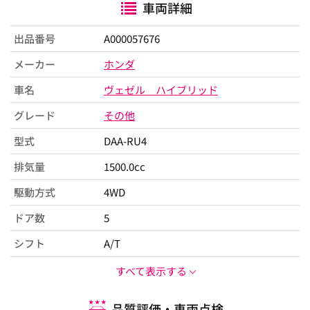
車両詳細
出品番号
A000057676
メーカー
ホンダ
車名
ヴェゼル ハイブリッド
グレード
その他
型式
DAA-RU4
排気量
1500.0cc
駆動方式
4WD
ドア数
5
シフト
A/T
すべて表示する
品質評価・車両点検