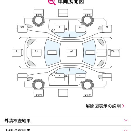
車両展開図
要交換
要交換
UA1
E
A1
A1
E
S1
A2
ワレ・ケ
ズレ
E
A1
要交換
要交換
展開図表示の説明
外装検査結果
内装検査結果