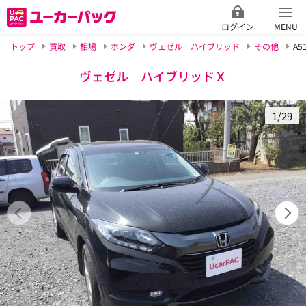
ログイン
MENU
トップ
買取
相場
ホンダ
ヴェゼル ハイブリッド
その他
A5
ヴェゼル ハイブリッドＸ
1/29