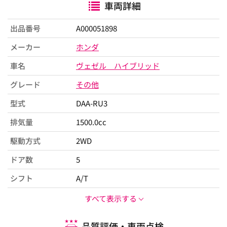
車両詳細
出品番号
A000051898
メーカー
ホンダ
車名
ヴェゼル ハイブリッド
グレード
その他
型式
DAA-RU3
排気量
1500.0cc
駆動方式
2WD
ドア数
5
シフト
A/T
すべて表示する
品質評価・車両点検