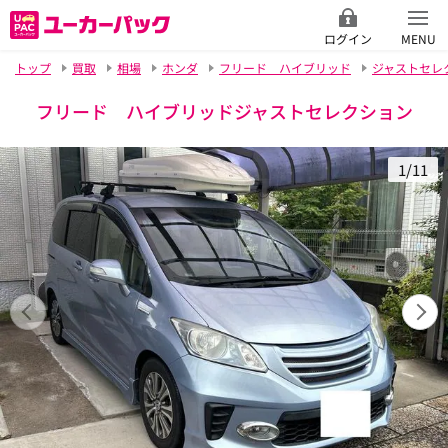
ログイン
MENU
トップ
買取
相場
ホンダ
フリード ハイブリッド
ジャストセレ
フリード ハイブリッドジャストセレクション
1/11