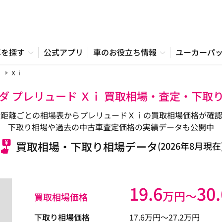
車を探す
公式アプリ
車のお役立ち情報
ユーカーパ
Ｘｉ
ダ プレリュード Ｘｉ 買取相場・査定・下取
行距離ごとの相場表からプレリュードＸｉの買取相場価格が確認
下取り相場や過去の中古車査定価格の実績データも公開中
買取相場・下取り相場データ
(2026年8月現在
19.6
30.
万円〜
買取相場価格
下取り相場価格
17.6
万円〜
27.2
万円