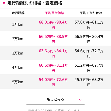
走行距離別の相場・査定価格
走行距離
平均買取価格
平均下取り価格
68.0
90.4
57.0
81.1
万円〜
万
万円〜
万
1万km
円
円
66.5
88.9
56.9
80.4
万円〜
万
万円〜
万
2万km
円
円
63.6
84.1
54.6
72.7
万円〜
万
万円〜
万
3万km
円
円
60.6
81.1
51.2
67.7
万円〜
万
万円〜
万
4万km
円
円
54.0
72.6
45.7
63.2
万円〜
万
万円〜
万
5万km
円
円
もっとみる
※年式は2022年にて算出しています。