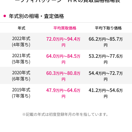
年式別の相場・査定価格
年式
平均買取価格
平均下取り価格
72.0
94.4
66.2
85.7
2022年式
万円〜
万
万円〜
万
(4年落ち)
円
円
64.0
84.5
53.2
77.6
2021年式
万円〜
万
万円〜
万
(5年落ち)
円
円
60.3
80.8
54.4
72.7
2020年式
万円〜
万
万円〜
万
(6年落ち)
円
円
47.9
64.6
41.2
54.6
2019年式
万円〜
万
万円〜
万
(7年落ち)
円
円
※記載の年式は初度登録年月の年を指しています。