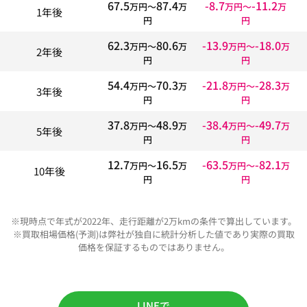
67.5
87.4
-8.7
-11.2
万円〜
万
万円〜
万
1年後
円
円
62.3
80.6
-13.9
-18.0
万円〜
万
万円〜
万
2年後
円
円
54.4
70.3
-21.8
-28.3
万円〜
万
万円〜
万
3年後
円
円
37.8
48.9
-38.4
-49.7
万円〜
万
万円〜
万
5年後
円
円
12.7
16.5
-63.5
-82.1
万円〜
万
万円〜
万
10年後
円
円
※現時点で年式が2022年、走行距離が2万kmの条件で算出しています。
※買取相場価格(予測)は弊社が独自に統計分析した値であり実際の買取
価格を保証するものではありません。
LINEで