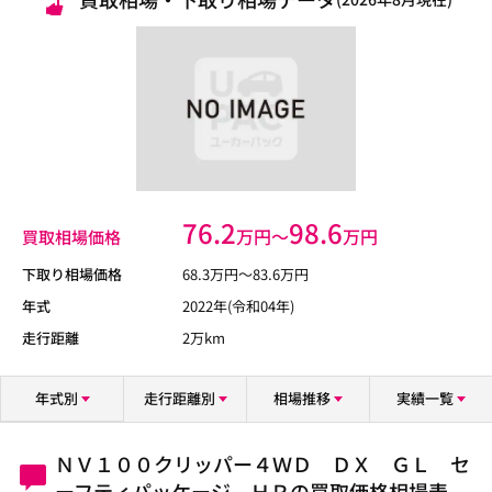
76.2
98.6
万円〜
万円
買取相場価格
下取り相場価格
68.3
万円〜
83.6
万円
年式
2022年(令和04年)
走行距離
2万km
年式別
走行距離別
相場推移
実績一覧
ＮＶ１００クリッパー４ＷＤ ＤＸ ＧＬ セ
ーフティパッケージ ＨＲの買取価格相場表