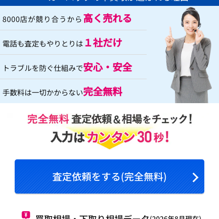
高く売れる
8000店が競り合うから
１社だけ
電話も査定もやりとりは
安心・安全
トラブルを防ぐ仕組みで
完全無料
手数料は一切かからない
査定依頼をする(完全無料)
買取相場・下取り相場データ
(2026年8月現在)