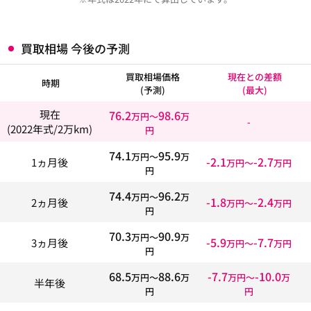
買取相場 今後の予測
買取相場価格
現在との差額
時期
(予測)
(最大)
76.2
98.6
現在
万円〜
万
-
(2022年式/2万km)
円
74.1
95.9
万円〜
万
-2.1
-2.7
1ヵ月後
万円〜
万円
円
74.4
96.2
万円〜
万
-1.8
-2.4
2ヵ月後
万円〜
万円
円
70.3
90.9
万円〜
万
-5.9
-7.7
3ヵ月後
万円〜
万円
円
68.5
88.6
-7.7
-10.0
万円〜
万
万円〜
万
半年後
円
円