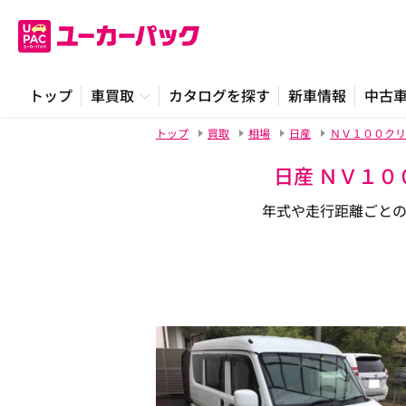
トップ
車買取
カタログを探す
新車情報
中古
トップ
買取
相場
日産
ＮＶ１００クリ
日産 ＮＶ１０
年式や走行距離ごと