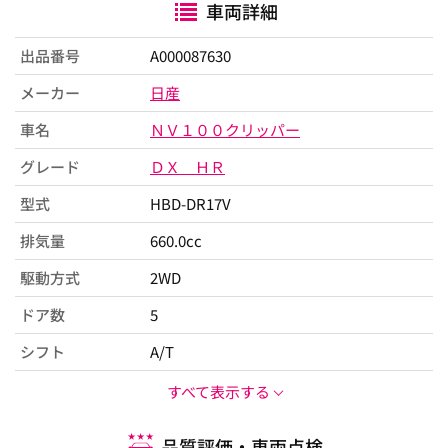
車両詳細
出品番号
A000087630
メーカー
日産
車名
ＮＶ１００クリッパー
グレード
ＤＸ ＨＲ
型式
HBD-DR17V
排気量
660.0cc
駆動方式
2WD
ドア数
5
シフト
A/T
すべて表示する
品質評価・車両点検