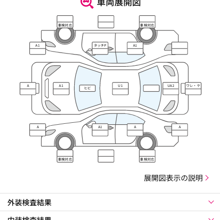
車両展開図
車検対応
車検対応
A1
タッチP
A1
A
A1
U1
UA2
ワレ・ケ
ヒビ
ズレ
A
A1
A
A
車検対応
車検対応
展開図表示の説明
外装検査結果
内装検査結果