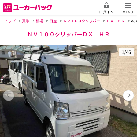
ログイン
MENU
トップ
買取
相場
日産
ＮＶ１００クリッパー
ＤＸ ＨＲ
A8
ＮＶ１００クリッパーＤＸ ＨＲ
1/46