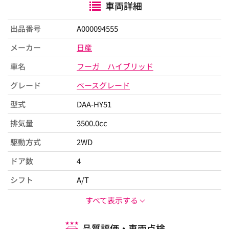
車両詳細
出品番号
A000094555
メーカー
日産
車名
フーガ ハイブリッド
グレード
ベースグレード
型式
DAA-HY51
排気量
3500.0cc
駆動方式
2WD
ドア数
4
シフト
A/T
すべて表示する
品質評価・車両点検