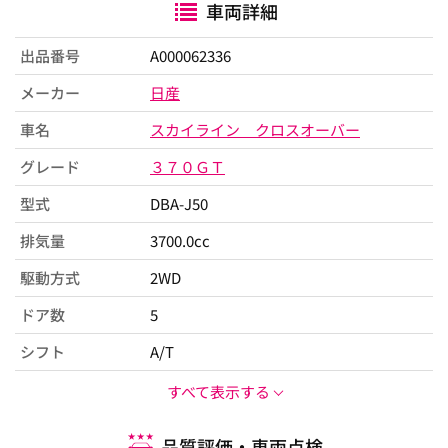
車両詳細
出品番号
A000062336
メーカー
日産
車名
スカイライン クロスオーバー
グレード
３７０ＧＴ
型式
DBA-J50
排気量
3700.0cc
駆動方式
2WD
ドア数
5
シフト
A/T
すべて表示する
品質評価・車両点検