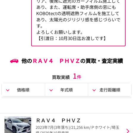
リア、後席に遮光のカーフィルム施工して
あり、また、運転席・助手席側の窓にも
KOBOtectの透明遮熱フィルムを施工して
あり、太陽光のジリジリ感を感じづらいで
す。
よろしくお願いします。
【引渡日：10月30日迄お渡しです】
他の
ＲＡＶ４ ＰＨＶＺ
の買取・査定実績
1
件
買取実績
価格順
年式順
走行距離順
ＲＡＶ４ ＰＨＶＺ
2023年7月(3年落ち)/21,256 km/Ｐホワイト/埼玉
県/2025年10月査定