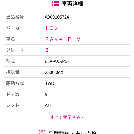
車両詳細
出品番号
A000106724
メーカー
トヨタ
車名
ＲＡＶ４ ＰＨＶ
グレード
Ｚ
型式
6LA-AXAP54
排気量
2500.0cc
駆動方式
4WD
ドア数
5
シフト
A/T
すべて表示する
品質評価・車両点検