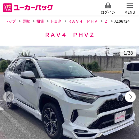
ログイン
MENU
トップ
買取
相場
トヨタ
ＲＡＶ４ ＰＨＶ
Ｚ
A106724
ＲＡＶ４ ＰＨＶＺ
1/38