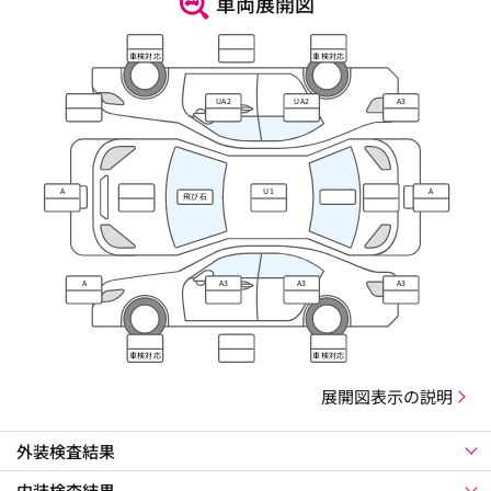
車両展開図
車検対応
車検対応
UA2
UA2
A3
A
U1
A
飛び石
A
A3
A3
A3
車検対応
車検対応
展開図表示の説明
外装検査結果
内装検査結果