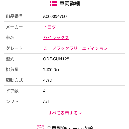
車両詳細
出品番号
A000094760
メーカー
トヨタ
車名
ハイラックス
グレード
Ｚ ブラックラリーエディション
型式
QDF-GUN125
排気量
2400.0cc
駆動方式
4WD
ドア数
4
シフト
A/T
すべて表示する
品質評価・車両点検