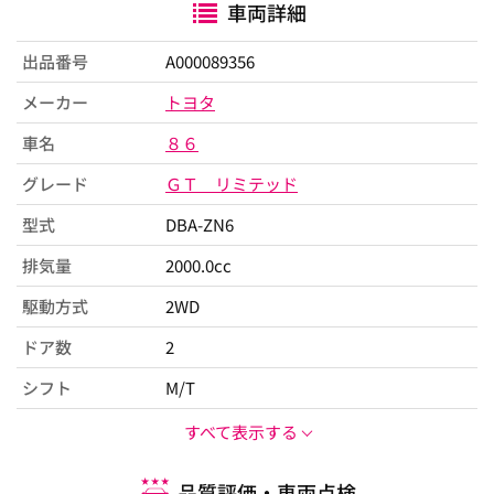
車両詳細
出品番号
A000089356
メーカー
トヨタ
車名
８６
グレード
ＧＴ リミテッド
型式
DBA-ZN6
排気量
2000.0cc
駆動方式
2WD
ドア数
2
シフト
M/T
すべて表示する
品質評価・車両点検