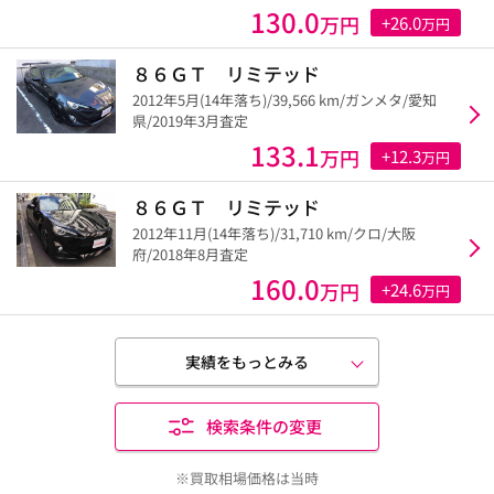
130.0
万円
+26.0
万円
８６ＧＴ リミテッド
2012年5月(14年落ち)/39,566 km/ガンメタ/愛知
県/2019年3月査定
133.1
万円
+12.3
万円
８６ＧＴ リミテッド
2012年11月(14年落ち)/31,710 km/クロ/大阪
府/2018年8月査定
160.0
万円
+24.6
万円
実績をもっとみる
検索条件の変更
※買取相場価格は当時