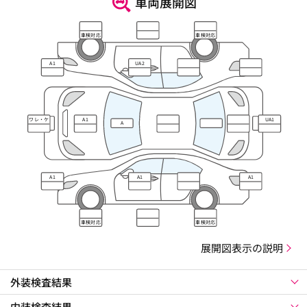
車両展開図
車検対応
車検対応
A1
UA2
ワレ・ケ
A1
UA1
A
ズレ
A1
A1
A1
車検対応
車検対応
展開図表示の説明
外装検査結果
内装検査結果