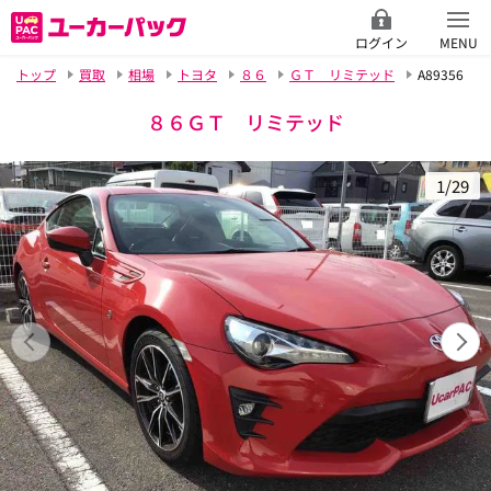
ログイン
MENU
トップ
買取
相場
トヨタ
８６
ＧＴ リミテッド
A89356
８６ＧＴ リミテッド
1/29