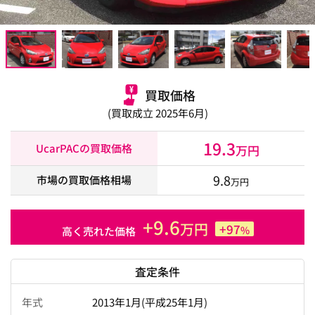
買取価格
(買取成立 2025年6月)
19.3
UcarPACの買取価格
万円
9.8
市場の買取価格相場
万円
+9.6
万円
+97
%
高く売れた価格
査定条件
年式
2013年1月(平成25年1月)