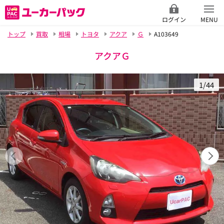
ログイン
MENU
トップ
買取
相場
トヨタ
アクア
Ｇ
A103649
アクアＧ
1/44