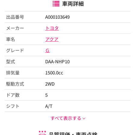
車両詳細
出品番号
A000103649
メーカー
トヨタ
車名
アクア
グレード
Ｇ
型式
DAA-NHP10
排気量
1500.0cc
駆動方式
2WD
ドア数
5
シフト
A/T
すべて表示する
品質評価・車両点検