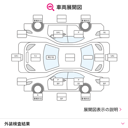
車両展開図
車検対応
車検対応
UA1
P
A1
UA1
S1
UA1
飛び石
P
P
BP
XX
BP
A
車検対応
BP
車検対応
展開図表示の説明
外装検査結果