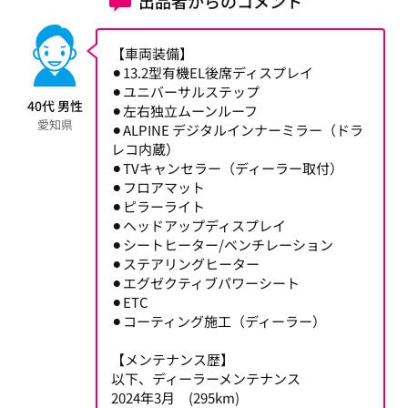
出品者からのコメント
【車両装備】
⚫︎13.2型有機EL後席ディスプレイ
⚫︎ユニバーサルステップ
40代 男性
⚫︎左右独立ムーンルーフ
愛知県
⚫︎ALPINE デジタルインナーミラー（ドラ
レコ内蔵）
⚫︎TVキャンセラー（ディーラー取付）
⚫︎フロアマット
⚫︎ピラーライト
⚫︎ヘッドアップディスプレイ
⚫︎シートヒーター/ベンチレーション
⚫︎ステアリングヒーター
⚫︎エグゼクティブパワーシート
⚫︎ETC
⚫︎コーティング施工（ディーラー）
【メンテナンス歴】
以下、ディーラーメンテナンス
2024年3月 (295km)