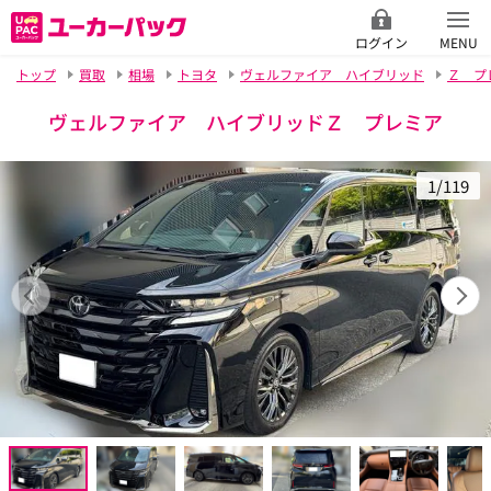
ログイン
MENU
トップ
買取
相場
トヨタ
ヴェルファイア ハイブリッド
Ｚ プ
ヴェルファイア ハイブリッドＺ プレミア
1/119