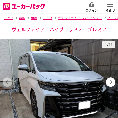
ログイン
MENU
トップ
買取
相場
トヨタ
ヴェルファイア ハイブリッド
Ｚ プ
ヴェルファイア ハイブリッドＺ プレミア
1/11