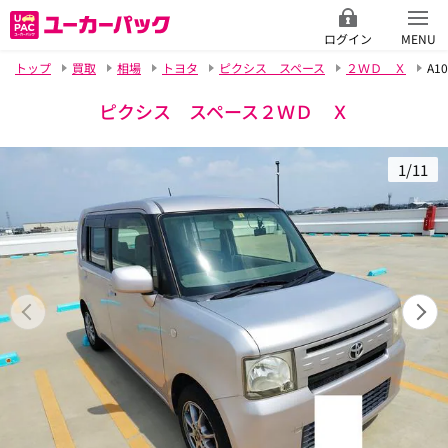
ログイン
MENU
トップ
買取
相場
トヨタ
ピクシス スペース
２ＷＤ Ｘ
A10
ピクシス スペース２ＷＤ Ｘ
1/11