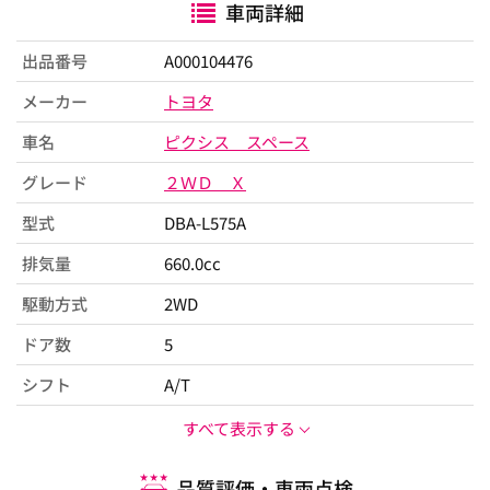
車両詳細
出品番号
A000104476
メーカー
トヨタ
車名
ピクシス スペース
グレード
２ＷＤ Ｘ
型式
DBA-L575A
排気量
660.0cc
駆動方式
2WD
ドア数
5
シフト
A/T
すべて表示する
品質評価・車両点検